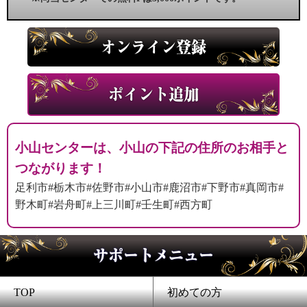
オンライン登録
ポイント追加
小山センターは、小山の下記の住所のお相手と
つながります！
足利市#栃木市#佐野市#小山市#鹿沼市#下野市#真岡市#
野木町#岩舟町#上三川町#壬生町#西方町
サポートメニュー
TOP
初めての方